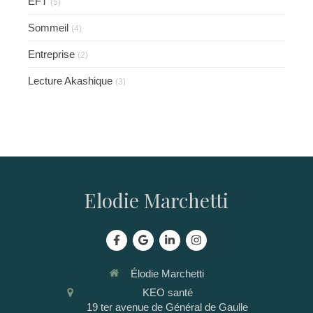
EFT
(5)
Sommeil
(4)
Entreprise
(2)
Lecture Akashique
(3)
Elodie Marchetti
Élodie Marchetti
KEO santé
19 ter avenue de Général de Gaulle