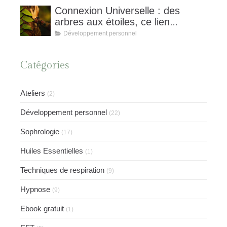
Connexion Universelle : des
arbres aux étoiles, ce lien
invisible qui nous unit et nourrit
Développement personnel
notre équilibre
Catégories
Ateliers
(2)
Développement personnel
(22)
Sophrologie
(17)
Huiles Essentielles
(1)
Techniques de respiration
(9)
Hypnose
(9)
Ebook gratuit
(1)