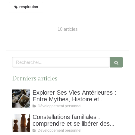
respiration
10 articles
Rechercher
Derniers articles
Explorer Ses Vies Antérieures :
Entre Mythes, Histoire et
Hypnose Spirituelle,
Développement personnel
Constellations familiales :
comprendre et se libérer des
schémas invisibles
Développement personnel