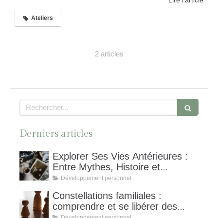
Lire l'article
Ateliers
2 articles
Rechercher
Derniers articles
Explorer Ses Vies Antérieures :
Entre Mythes, Histoire et
Hypnose Spirituelle,
Développement personnel
Constellations familiales :
comprendre et se libérer des
schémas invisibles
Développement personnel