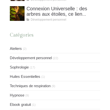
Connexion Universelle : des
arbres aux étoiles, ce lien
invisible qui nous unit et nourrit
Développement personnel
notre équilibre
Catégories
Ateliers
(2)
Développement personnel
(22)
Sophrologie
(17)
Huiles Essentielles
(1)
Techniques de respiration
(9)
Hypnose
(9)
Ebook gratuit
(1)