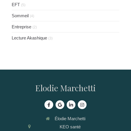
EFT
(5)
Sommeil
(4)
Entreprise
(2)
Lecture Akashique
(3)
Elodie Marchetti
Élodie Marchetti
KEO santé