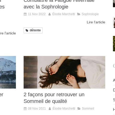
n
Combattre la Fatigue Hivernale
es
avec la Sophrologie
11 Nov 2022
Élodie Marchetti
Sophrologie
Lire l'article
détente
ire l'article
A
D
er
2 façons pour retrouver un
S
Sommeil de qualité
08 Nov 2021
Élodie Marchetti
Sommeil
H