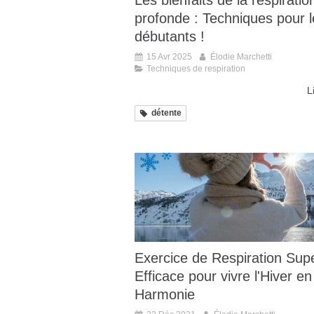
Les bienfaits de la respiratio
profonde : Techniques pour l
débutants !
15 Avr 2025
Élodie Marchetti
Techniques de respiration
L
détente
Exercice de Respiration Sup
Efficace pour vivre l'Hiver en
Harmonie