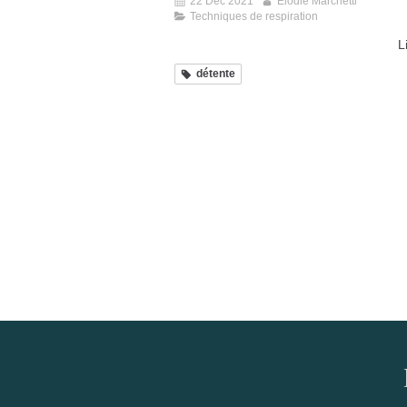
22 Déc 2021
Élodie Marchetti
Techniques de respiration
L
détente