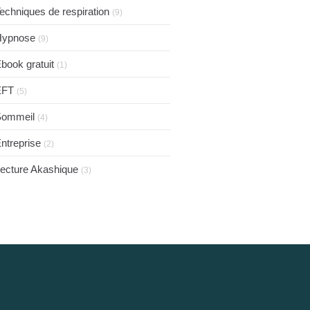
echniques de respiration
(9)
Hypnose
(9)
book gratuit
(1)
EFT
(5)
Sommeil
(4)
ntreprise
(2)
ecture Akashique
(3)