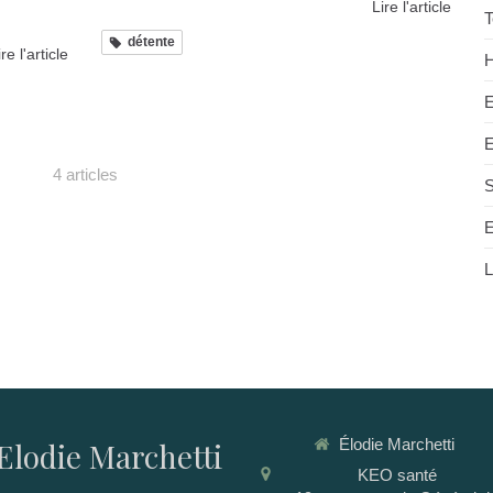
Lire l'article
T
détente
ire l'article
E
4 articles
E
L
Élodie Marchetti
Elodie Marchetti
KEO santé