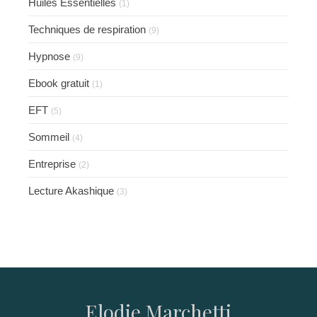
Huiles Essentielles
(1)
Techniques de respiration
(9)
Hypnose
(9)
Ebook gratuit
(1)
EFT
(5)
Sommeil
(4)
Entreprise
(2)
Lecture Akashique
(3)
Elodie Marchetti