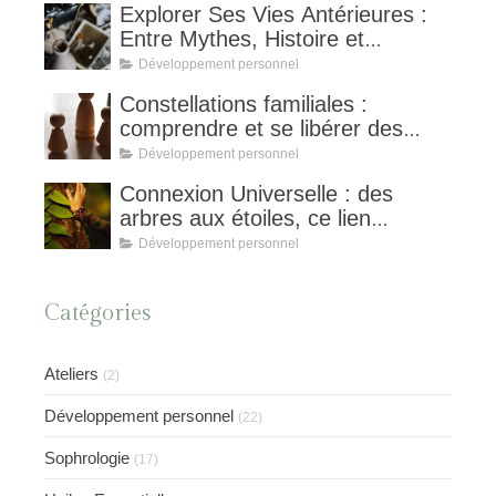
Explorer Ses Vies Antérieures :
Entre Mythes, Histoire et
Hypnose Spirituelle,
Développement personnel
Constellations familiales :
comprendre et se libérer des
schémas invisibles
Développement personnel
Connexion Universelle : des
arbres aux étoiles, ce lien
invisible qui nous unit et nourrit
Développement personnel
notre équilibre
Catégories
Ateliers
(2)
Développement personnel
(22)
Sophrologie
(17)