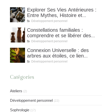
Explorer Ses Vies Antérieures :
Entre Mythes, Histoire et
Hypnose Spirituelle,
Développement personnel
Constellations familiales :
comprendre et se libérer des
schémas invisibles
Développement personnel
Connexion Universelle : des
arbres aux étoiles, ce lien
invisible qui nous unit et nourrit
Développement personnel
notre équilibre
Catégories
Ateliers
(2)
Développement personnel
(22)
Sophrologie
(17)