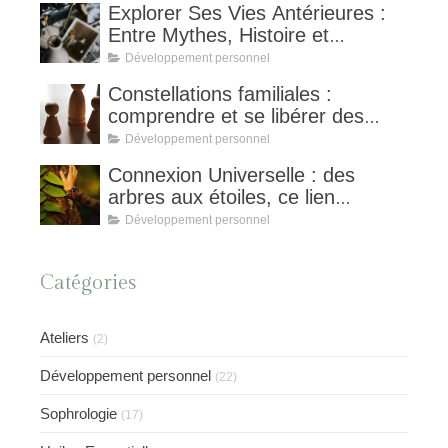
Explorer Ses Vies Antérieures :
Entre Mythes, Histoire et
Hypnose Spirituelle,
Développement personnel
Constellations familiales :
comprendre et se libérer des
schémas invisibles
Développement personnel
Connexion Universelle : des
arbres aux étoiles, ce lien
invisible qui nous unit et nourrit
Développement personnel
notre équilibre
Catégories
Ateliers
(2)
Développement personnel
(22)
Sophrologie
(17)