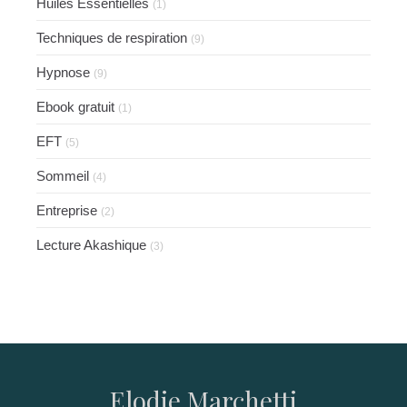
Huiles Essentielles
(1)
Techniques de respiration
(9)
Hypnose
(9)
Ebook gratuit
(1)
EFT
(5)
Sommeil
(4)
Entreprise
(2)
Lecture Akashique
(3)
Elodie Marchetti