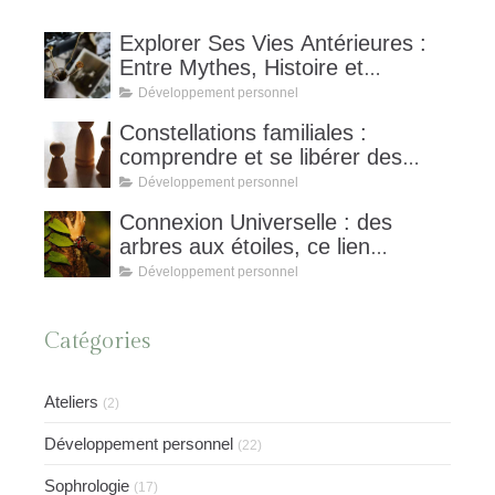
Explorer Ses Vies Antérieures :
Entre Mythes, Histoire et
Hypnose Spirituelle,
Développement personnel
Constellations familiales :
comprendre et se libérer des
schémas invisibles
Développement personnel
Connexion Universelle : des
arbres aux étoiles, ce lien
invisible qui nous unit et nourrit
Développement personnel
notre équilibre
Catégories
Ateliers
(2)
Développement personnel
(22)
Sophrologie
(17)